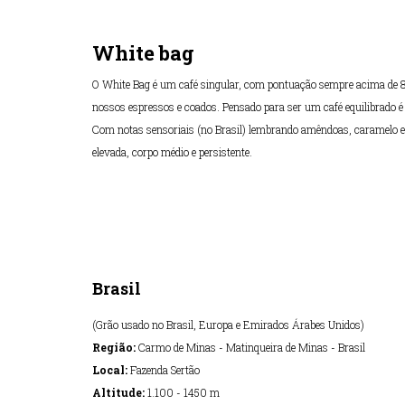
White bag
O White Bag é um café singular, com pontuação sempre acima de 82
nossos espressos e coados. Pensado para ser um café equilibrado é 
Com notas sensoriais (no Brasil) lembrando amêndoas, caramelo e 
elevada, corpo médio e persistente.
Brasil
(Grão usado no Brasil, Europa e Emirados Árabes Unidos)
Região:
Carmo de Minas - Matinqueira de Minas - Brasil
Local:
Fazenda Sertão
Altitude:
1.100 - 1450 m