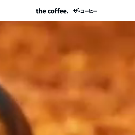
home
nossos grãos
nossas lojas
franquia
fale conosco