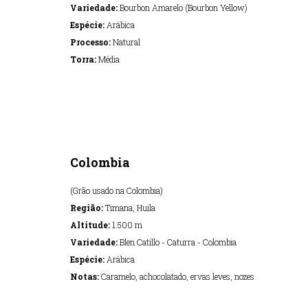
Variedade:
Bourbon Amarelo (Bourbon Yellow)
Espécie:
Arábica
Processo:
Natural
Torra:
Média
Colombia
(Grão usado na Colombia)
Região:
Timana, Huila
Altitude:
1.500 m
Variedade:
Blen Catillo - Caturra - Colombia
Espécie:
Arábica
Notas:
Caramelo, achocolatado, ervas leves, nozes
Torra:
Media